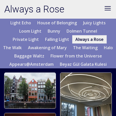
Always a Rose
Light Echo
House of Belonging
Juicy Lights
Loom Light
Bunny
Dolmen Tunnel
Private Light
Falling Light
Always a Rose
The Walk
Awakening of Mary
The Waiting
Halo
Baggage Waltz
Flower from the Universe
Appears@Amsterdam
Beyaz Gül Galata Kulesi